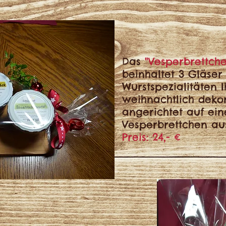
Das
"Vesperbrettch
beinhaltet 3 Gläser
Wurstspezialitäten I
weihnachtlich dekor
angerichtet auf ei
Vesperbrettchen aus
Preis: 24,- €