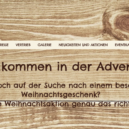
REISE
VERTRIEB
GALERIE
NEUIGKEITEN UND AKTIONEN
EVENTK
llkommen in der Adven
noch auf der Suche nach einem be
Weihnachtsgeschenk?
e Weihnachtsaktion genau das richt