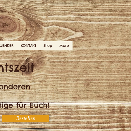
ALENDER
KONTAKT
Shop
More
tszeit
sonderen
ige für Euch!
Bestellen