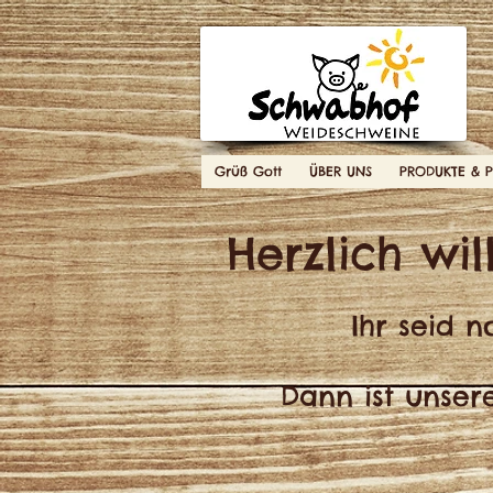
Grüß Gott
ÜBER UNS
PRODUKTE & P
Herzlich wi
Ihr seid 
Dann ist unser