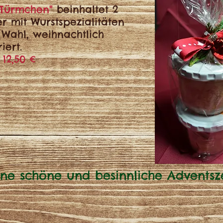
"Türmchen"
beinhaltet 2
r mit Wurstspezialitäten
 Wahl, weihnachtlich
iert.
 12,50 €
ne schöne und besinnliche Adventsz