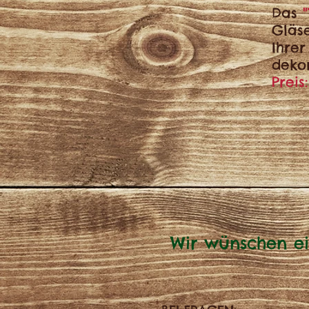
Das
Gläse
Ihrer
dekor
Preis:
Wir wünschen ei