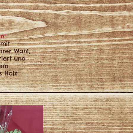
en"
 mit
hrer Wahl,
iert und
nem
 Holz.