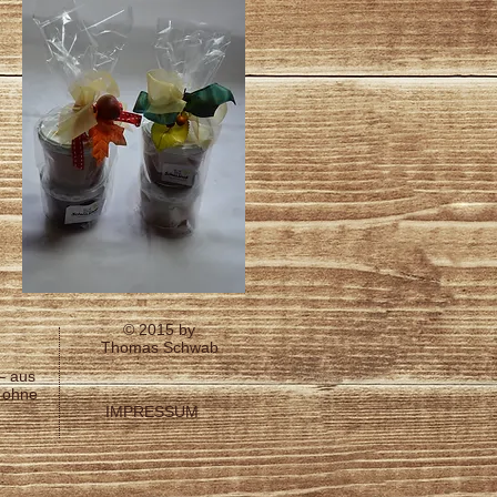
© 2015 by
Thomas Schwab
– aus
 ohne
IMPRESSUM