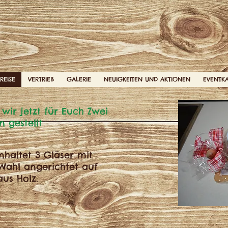
REISE
VERTRIEB
GALERIE
NEUIGKEITEN UND AKTIONEN
EVENTK
ir jetzt für Euch Zwei
gestellt
nhaltet 3 Gläser mit
 Wahl angerichtet auf
us Holz.