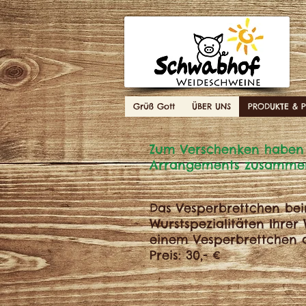
Grüß Gott
ÜBER UNS
PRODUKTE & P
Zum Verschenken haben w
Arrangements zusammen 
Das Vesperbrettchen bei
Wurstspezialitäten Ihrer
einem Vesperbrettchen a
Preis: 30,- €