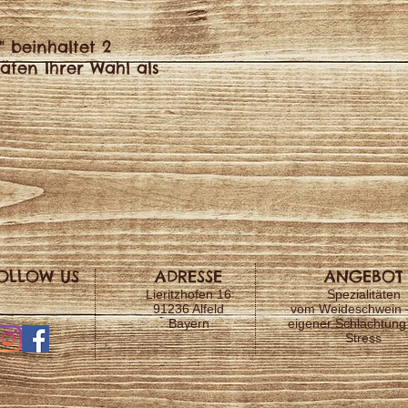
" beinhaltet 2
täten Ihrer Wahl als
OLLOW US
ADRESSE
ANGEBOT
Lieritzhofen 16
Spezialitäten
91236 Alfeld
vom Weideschwein 
Bayern
eigener Schlachtung
Stress