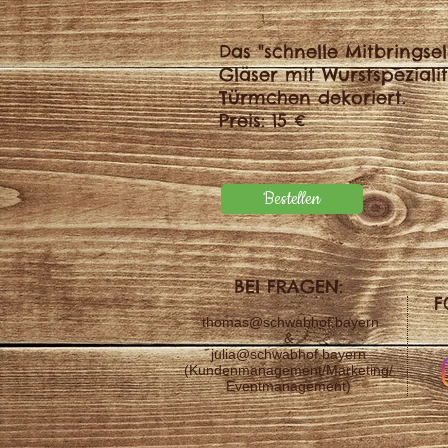
Das "schnelle Mitbringsel
Gläser mit Wurstspeziali
Türmchen dekoriert.
Preis: 15 €
Bestellen
BEI FRAGEN:
F
thomas@schwabhof.bayern
&
julia@schwabhof.bayern
(Kundenmanagement/Marketing/
Eventmanagement)